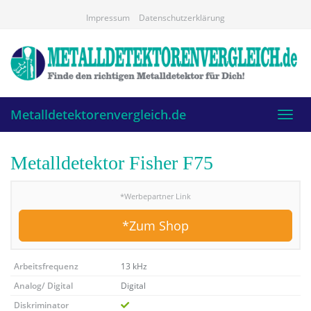
Skip
Impressum
Datenschutzerklärung
to
main
content
Metalldetektorenvergleich.de
Toggl
navig
Metalldetektor Fisher F75
*Werbepartner Link
*Zum Shop
Arbeitsfrequenz
13 kHz
Analog/ Digital
Digital
Diskriminator