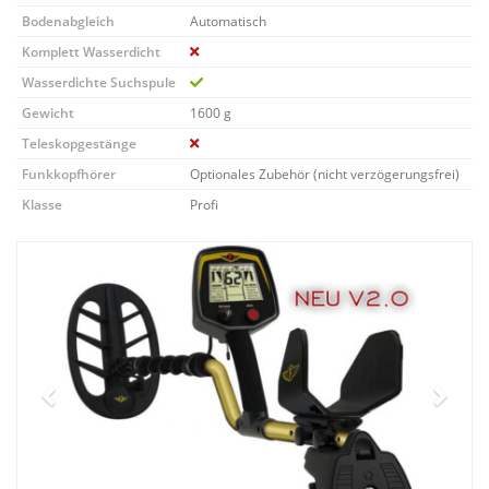
Bodenabgleich
Automatisch
Komplett Wasserdicht
Wasserdichte Suchspule
Gewicht
1600 g
Teleskopgestänge
Funkkopfhörer
Optionales Zubehör (nicht verzögerungsfrei)
Klasse
Profi