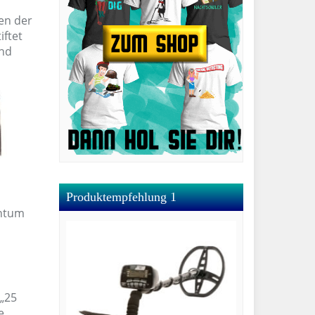
den der
iftet
nd
Produktempfehlung 1
entum
„25
e