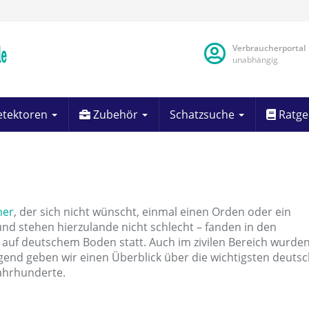
Verbraucherportal
unabhängig
etektoren
Zubehör
Schatzsuche
Ratg
her
, der sich nicht wünscht, einmal einen Orden oder ein
und stehen hierzulande nicht schlecht – fanden in den
 auf deutschem Boden statt. Auch im zivilen Bereich wurde
gend geben wir einen Überblick über die wichtigsten deuts
ahrhunderte.