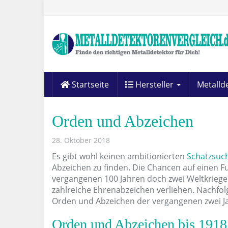
Skip
to
main
content
Startseite
Hersteller
Metalld
Orden und Abzeichen
28. Oktober 2018
Es gibt wohl keinen ambitionierten
Schatzsuc
Abzeichen zu finden. Die Chancen auf einen F
vergangenen 100 Jahren doch zwei Weltkriege
zahlreiche Ehrenabzeichen verliehen. Nachfol
Orden und Abzeichen der vergangenen zwei J
Orden und Abzeichen bis 1918