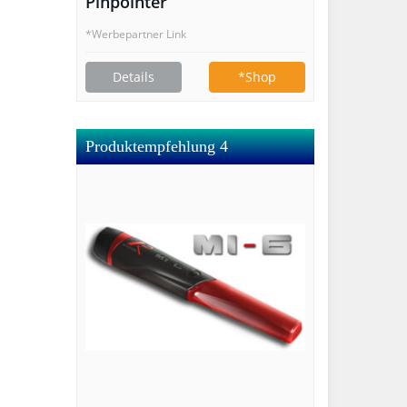
Pinpointer
*Werbepartner Link
Details
*Shop
Produktempfehlung 4