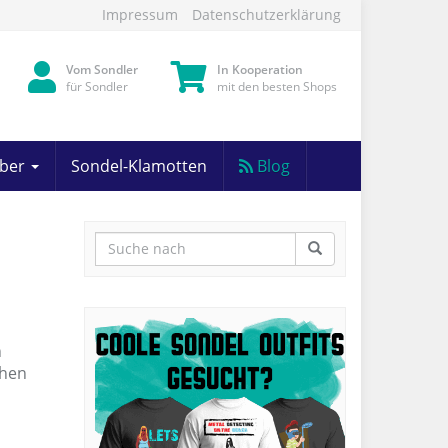
Impressum
Datenschutzerklärung
Vom Sondler
In Kooperation
für Sondler
mit den besten Shops
eber
Sondel-Klamotten
Blog
n
chen