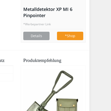
Metalldetektor XP MI 6
Pinpointer
*Werbepartner Link
Details
*Shop
utz
Produktempfehlung