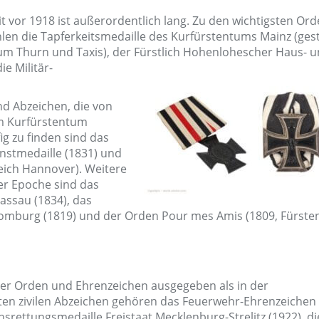
t vor 1918 ist außerordentlich lang. Zu den wichtigsten Or
len die Tapferkeitsmedaille des Kurfürstentums Mainz (gest
um Thurn und Taxis), der Fürstlich
Hohenlohescher Haus- u
e Militär-
nd Abzeichen, die von
m Kurfürstentum
ig zu finden sind das
nstmedaille (1831) und
eich Hannover). Weitere
r Epoche sind das
assau (1834), das
omburg (1819) und der Orden Pour mes Amis (1809, Fürst
er Orden und Ehrenzeichen ausgegeben als in der
en zivilen Abzeichen gehören das Feuerwehr-Ehrenzeichen 
ensrettungsmedaille Freistaat
Mecklenburg-Strelitz (1922), di