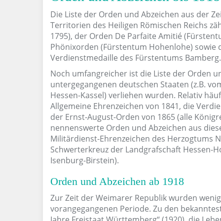
Die Liste der Orden und Abzeichen aus der Zei
Territorien des Heiligen Römischen Reichs zäh
1795), der Orden De Parfaite Amitié (Fürstent
Phönixorden (Fürstentum Hohenlohe) sowie di
Verdienstmedaille des Fürstentums Bamberg.
Noch umfangreicher ist die Liste der Orden u
untergegangenen deutschen Staaten (z.B. vo
Hessen-Kassel) verliehen wurden. Relativ häuf
Allgemeine Ehrenzeichen von 1841, die Verdie
der Ernst-August-Orden von 1865 (alle Königr
nennenswerte Orden und Abzeichen aus diese
Militärdienst-Ehrenzeichen des Herzogtums N
Schwerterkreuz der Landgrafschaft Hessen-H
Isenburg-Birstein).
Orden und Abzeichen ab 1918
Zur Zeit der Weimarer Republik wurden wenig
vorangegangenen Periode. Zu den bekanntest
Jahre Freistaat Württemberg“ (1920), die Leb