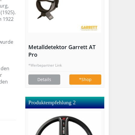
urg,
(1925).
n 1922
 wurde
Metalldetektor Garrett AT
Pro
*Werbepartner Link
n den
r
Details
*Shop
 den
Produktempfehlung 2